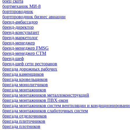
боец скота
бортмеханик МИ-8
бортпроводник
бортпроводник бизнес авиации
бренд-амбассадор
бренд-директор
бренд-консультант
бренд-маркетолог
бренд-менеджер
бренд-менеджер FMSG
бренд-менеджер СТМ
бренд-шеф
бренд-шеф сети ресторанов
бригада дорожных рабочих
бригада каменщиков
бригада кровельщиков
бригада монолитчиков
бригада монтажников
бригада монтажников металлоконструкций
бригада монтажников ПВХ-окон
бригада монтажников систем вентиляции и кондиционировани
бригада монтажников слаботочных систем
бригада отделочников
бригада плиточников
бригада плотников