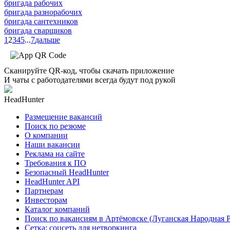
бригада рабочих
бригада разнорабочих
бригада сантехников
бригада сварщиков
1
2
3
4
5
...
7
дальше
Сканируйте QR-код, чтобы скачать приложение
И чаты с работодателями всегда будут под рукой
HeadHunter
Размещение вакансий
Поиск по резюме
О компании
Наши вакансии
Реклама на сайте
Требования к ПО
Безопасный HeadHunter
HeadHunter API
Партнерам
Инвесторам
Каталог компаний
Поиск по вакансиям в Артёмовске (Луганская Народная 
Сетка: соцсеть для нетворкинга