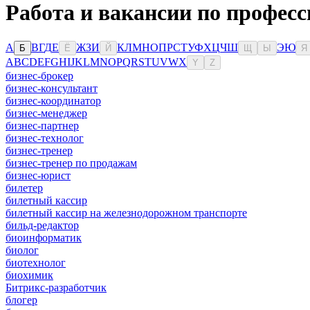
Работа и вакансии по профес
А
В
Г
Д
Е
Ж
З
И
К
Л
М
Н
О
П
Р
С
Т
У
Ф
Х
Ц
Ч
Ш
Э
Ю
Б
Ё
Й
Щ
Ы
Я
A
B
C
D
E
F
G
H
I
J
K
L
M
N
O
P
Q
R
S
T
U
V
W
X
Y
Z
бизнес-брокер
бизнес-консультант
бизнес-координатор
бизнес-менеджер
бизнес-партнер
бизнес-технолог
бизнес-тренер
бизнес-тренер по продажам
бизнес-юрист
билетер
билетный кассир
билетный кассир на железнодорожном транспорте
бильд-редактор
биоинформатик
биолог
биотехнолог
биохимик
Битрикс-разработчик
блогер