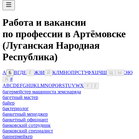
Работа и вакансии
по профессии в Артёмовске
(Луганская Народная
Республика)
А
В
Г
Д
Е
Ж
З
И
К
Л
М
Н
О
П
Р
С
Т
У
Ф
Х
Ц
Ч
Ш
Э
Ю
Б
Ё
Й
Щ
Ы
#
Я
A
B
C
D
E
F
G
H
I
J
K
L
M
N
O
P
Q
R
S
T
U
V
W
X
Y
Z
багермейстер машиниста земснаряда
багетный мастер
байер
бактериолог
банкетный менеджер
банкетный официант
банковский сотрудник
банковский специалист
баннермейкер