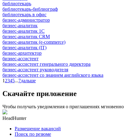
библиотекарь
библиотекарь-библиограф
библиотекарь в офис
бизнес-администратор
бизнес-аналитик
бизнес-аналитик 1С
бизнес-аналитик CRM
бизнес-аналитик (e-commerce)
бизнес-аналитик (IT)
бизнес-архитектор
бизнес-ассистент
бизнес-ассистент генерального директора
бизнес-ассистент руководителя
бизнес-ассистент со знанием английского языка
1
2
3
4
5
...
7
дальше
Скачайте приложение
Чтобы получать уведомления о приглашениях мгновенно
HeadHunter
Размещение вакансий
Поиск по резюме