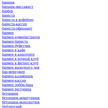
банщик
банщик-массажист
барбер
бариста
бариста в кофейню
бариста-кассир
бариста-официант
бармен
бармен-администратор
бармен-бариста
бармен-буфетчик
бармен в кафе
бармен в кинотеатр
бармен в ночной клуб
бармен в фитнес-клуб
бармен выходного дня
бар-менеджер
бармен-кальянщик
бармен-кассир
бармен лобби-бара
бармен ресторана
бетонщик
бетонщик-арматурщик
бетонщик-монолитчик
библиограф