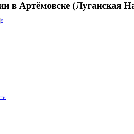
сии в Артёмовске (Луганская Н
#
сти