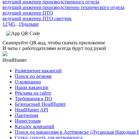
ведущий инженер производственного отдела
ведущий инженер производственно технического отдела
ведущий инженер ПТО
ведущий инженер ПТО сметчик
1
2
3
4
5
...
19
дальше
Сканируйте QR-код, чтобы скачать приложение
И чаты с работодателями всегда будут под рукой
HeadHunter
Размещение вакансий
Поиск по резюме
О компании
Наши вакансии
Реклама на сайте
Требования к ПО
Безопасный HeadHunter
HeadHunter API
Партнерам
Инвесторам
Каталог компаний
Поиск по вакансиям в Артёмовске (Луганская Народная 
Сетка: соцсеть для нетворкинга