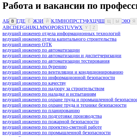
Работа и вакансии по профес
А
Б
Г
Д
Е
Ж
З
И
К
Л
М
Н
О
П
Р
С
Т
У
Ф
Х
Ц
Ч
Ш
Э
Ю
В
Ё
Й
Щ
Ы
Я
A
B
C
D
E
F
G
H
I
J
K
L
M
N
O
P
Q
R
S
T
U
V
W
X
Y
Z
ведущий инженер отдела информационных технологий
ведущий инженер отдела капитального строительства
ведущий инженер ОТК
ведущий инженер по автоматизации
ведущий инженер по автоматизации и диспетчеризации
ведущий инженер по автоматизации тестирования
ведущий инженер по бурению
ведущий инженер по вентиляции и кондиционированию
ведущий инженер по информационной безопасности
ведущий инженер по качеству
ведущий инженер по надзору за строительством
ведущий инженер по наладке и испытаниям
ведущий инженер по охране труда и промышленной безопасно
ведущий инженер по охране труда и технике безопасности
ведущий инженер по планированию
ведущий инженер по подготовке производства
ведущий инженер по пожарной безопасности
ведущий инженер по проектно-сметной работе
ведущий инженер по промышленной безопасности