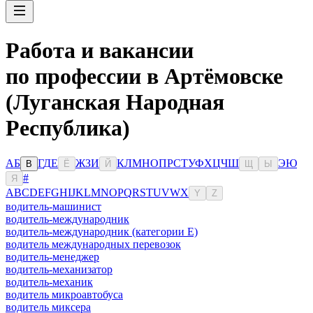
Работа и вакансии
по профессии в Артёмовске
(Луганская Народная
Республика)
А
Б
Г
Д
Е
Ж
З
И
К
Л
М
Н
О
П
Р
С
Т
У
Ф
Х
Ц
Ч
Ш
Э
Ю
В
Ё
Й
Щ
Ы
#
Я
A
B
C
D
E
F
G
H
I
J
K
L
M
N
O
P
Q
R
S
T
U
V
W
X
Y
Z
водитель-машинист
водитель-международник
водитель-международник (категории Е)
водитель международных перевозок
водитель-менеджер
водитель-механизатор
водитель-механик
водитель микроавтобуса
водитель миксера