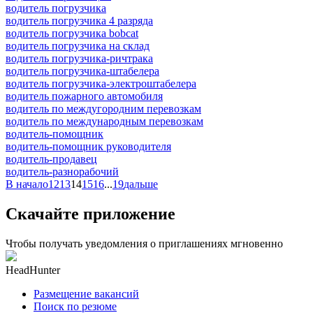
водитель погрузчика
водитель погрузчика 4 разряда
водитель погрузчика bobcat
водитель погрузчика на склад
водитель погрузчика-ричтрака
водитель погрузчика-штабелера
водитель погрузчика-электроштабелера
водитель пожарного автомобиля
водитель по междугородним перевозкам
водитель по международным перевозкам
водитель-помощник
водитель-помощник руководителя
водитель-продавец
водитель-разнорабочий
В начало
12
13
14
15
16
...
19
дальше
Скачайте приложение
Чтобы получать уведомления о приглашениях мгновенно
HeadHunter
Размещение вакансий
Поиск по резюме