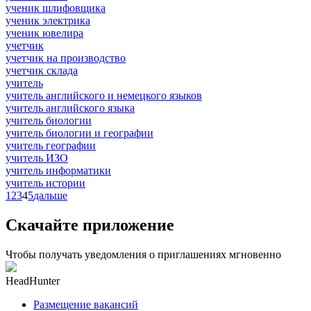
ученик шлифовщика
ученик электрика
ученик ювелира
учетчик
учетчик на производство
учетчик склада
учитель
учитель английского и немецкого языков
учитель английского языка
учитель биологии
учитель биологии и географии
учитель географии
учитель ИЗО
учитель информатики
учитель истории
1
2
3
4
5
дальше
Скачайте приложение
Чтобы получать уведомления о приглашениях мгновенно
HeadHunter
Размещение вакансий