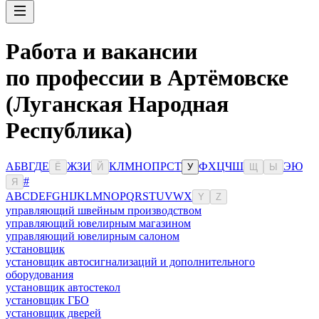
Работа и вакансии
по профессии в Артёмовске
(Луганская Народная
Республика)
А
Б
В
Г
Д
Е
Ж
З
И
К
Л
М
Н
О
П
Р
С
Т
Ф
Х
Ц
Ч
Ш
Э
Ю
Ё
Й
У
Щ
Ы
#
Я
A
B
C
D
E
F
G
H
I
J
K
L
M
N
O
P
Q
R
S
T
U
V
W
X
Y
Z
управляющий швейным производством
управляющий ювелирным магазином
управляющий ювелирным салоном
установщик
установщик автосигнализаций и дополнительного
оборудования
установщик автостекол
установщик ГБО
установщик дверей