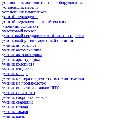
установщик дополнительного оборудования
установщик мебели
установщик памятников
устный переводчик
устный переводчик английского языка
утренний официант
участковый геолог
участковый государственный инспектор леса
участковый уполномоченный полиции
ученик автомаляра
ученик автомеханика
ученик автоэлектрика
ученик арматурщика
ученик колориста
ученик кондитера
ученик маляра
ученик мастера по ремонту бытовой техники
ученик на производство
ученик оператора станков ЧПУ
ученик печатника
ученик сборщика мебели
ученик сварщика
ученик столяра
ученик токаря
ученик швеи