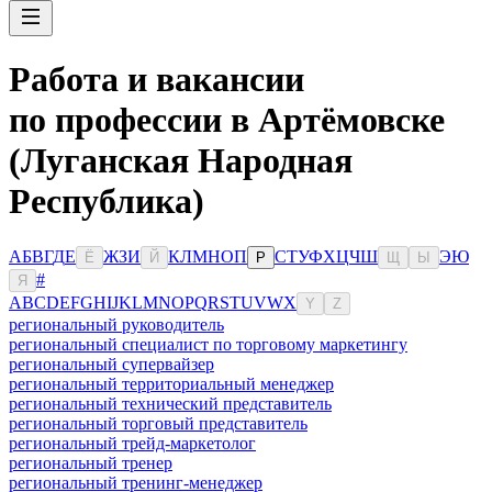
Работа и вакансии
по профессии в Артёмовске
(Луганская Народная
Республика)
А
Б
В
Г
Д
Е
Ж
З
И
К
Л
М
Н
О
П
С
Т
У
Ф
Х
Ц
Ч
Ш
Э
Ю
Ё
Й
Р
Щ
Ы
#
Я
A
B
C
D
E
F
G
H
I
J
K
L
M
N
O
P
Q
R
S
T
U
V
W
X
Y
Z
региональный руководитель
региональный специалист по торговому маркетингу
региональный супервайзер
региональный территориальный менеджер
региональный технический представитель
региональный торговый представитель
региональный трейд-маркетолог
региональный тренер
региональный тренинг-менеджер