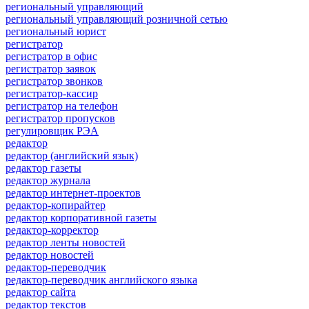
региональный управляющий
региональный управляющий розничной сетью
региональный юрист
регистратор
регистратор в офис
регистратор заявок
регистратор звонков
регистратор-кассир
регистратор на телефон
регистратор пропусков
регулировщик РЭА
редактор
редактор (английский язык)
редактор газеты
редактор журнала
редактор интернет-проектов
редактор-копирайтер
редактор корпоративной газеты
редактор-корректор
редактор ленты новостей
редактор новостей
редактор-переводчик
редактор-переводчик английского языка
редактор сайта
редактор текстов