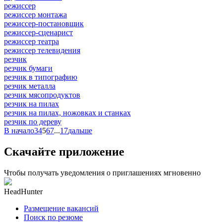
режиссер
режиссер монтажа
режиссер-постановщик
режиссер-сценарист
режиссер театра
режиссер телевидения
резчик
резчик бумаги
резчик в типографию
резчик металла
резчик мясопродуктов
резчик на пилах
резчик на пилах, ножовках и станках
резчик по дереву
В начало
3
4
5
6
7
...
17
дальше
Скачайте приложение
Чтобы получать уведомления о приглашениях мгновенно
HeadHunter
Размещение вакансий
Поиск по резюме