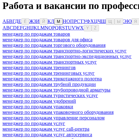
Работа и вакансии по профес
А
Б
В
Г
Д
Е
Ж
З
И
К
Л
Н
О
П
Р
С
Т
У
Ф
Х
Ц
Ч
Ш
Э
Ю
Ё
Й
М
Щ
Ы
Я
A
B
C
D
E
F
G
H
I
J
K
L
M
N
O
P
Q
R
S
T
U
V
W
X
Y
Z
менеджер по продажам товаров
менеджер по продажам товаров для офиса
менеджер по продажам торгового оборудования
менеджер по продажам транспортно-логистических услуг
менеджер по продажам транспортно-экспедиционных услуг
менеджер по продажам транспортных услуг
менеджер по продажам тренингов
менеджер по продажам тренинговых услуг
менеджер по продажам трикотажного полотна
менеджер по продажам трубной продукции
менеджер по продажам трубопроводной арматуры
менеджер по продажам туристических услуг
менеджер по продажам удобрений
менеджер по продажам упаковки
менеджер по продажам упаковочного оборудования
менеджер по продажам управление персоналом
менеджер по продажам услуг
менеджер по продажам услуг call-центра
менеджер по продажам услуг автосервиса