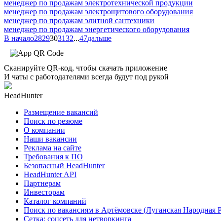
менеджер по продажам электротехнической продукции
менеджер по продажам электрощитового оборудования
менеджер по продажам элитной сантехники
менеджер по продажам энергетического оборудования
В начало
28
29
30
31
32
...
47
дальше
Сканируйте QR-код, чтобы скачать приложение
И чаты с работодателями всегда будут под рукой
HeadHunter
Размещение вакансий
Поиск по резюме
О компании
Наши вакансии
Реклама на сайте
Требования к ПО
Безопасный HeadHunter
HeadHunter API
Партнерам
Инвесторам
Каталог компаний
Поиск по вакансиям в Артёмовске (Луганская Народная 
Сетка: соцсеть для нетворкинга