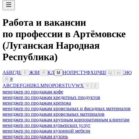
Работа и вакансии
по профессии в Артёмовске
(Луганская Народная
Республика)
А
Б
В
Г
Д
Е
Ж
З
И
К
Л
Н
О
П
Р
С
Т
У
Ф
Х
Ц
Ч
Ш
Э
Ю
Ё
Й
М
Щ
Ы
#
Я
A
B
C
D
E
F
G
H
I
J
K
L
M
N
O
P
Q
R
S
T
U
V
W
X
Y
Z
менеджер по продажам кофе
менеджер по продажам кредитных продуктов
менеджер по продажам крепежа
менеджер по продажам кровельных и фасадных материалов
менеджер по продажам кровельных материалов
менеджер по продажам крупным корпоративным клиентам
менеджер по продажам курьерских услуг
менеджер по продажам кухонной мебели
менеджер по продажам кухонь