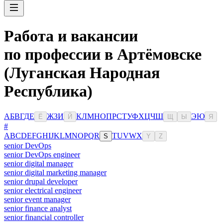
Работа и вакансии
по профессии в Артёмовске
(Луганская Народная
Республика)
А
Б
В
Г
Д
Е
Ж
З
И
К
Л
М
Н
О
П
Р
С
Т
У
Ф
Х
Ц
Ч
Ш
Э
Ю
Ё
Й
Щ
Ы
Я
#
A
B
C
D
E
F
G
H
I
J
K
L
M
N
O
P
Q
R
T
U
V
W
X
S
Y
Z
senior DevOps
senior DevOps engineer
senior digital manager
senior digital marketing manager
senior drupal developer
senior electrical engineer
senior event manager
senior finance analyst
senior financial controller