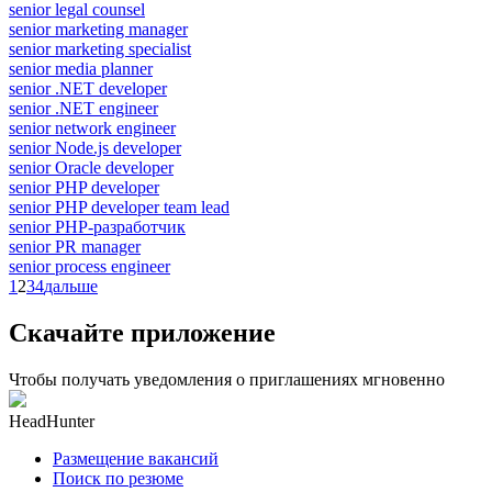
senior legal counsel
senior marketing manager
senior marketing specialist
senior media planner
senior .NET developer
senior .NET engineer
senior network engineer
senior Node.js developer
senior Oracle developer
senior PHP developer
senior PHP developer team lead
senior PHP-разработчик
senior PR manager
senior process engineer
1
2
3
4
дальше
Скачайте приложение
Чтобы получать уведомления о приглашениях мгновенно
HeadHunter
Размещение вакансий
Поиск по резюме