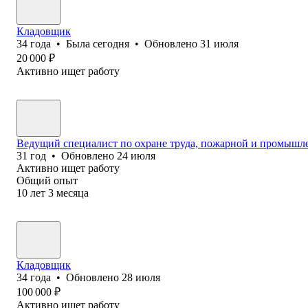
Кладовщик
34
года
•
Была
сегодня
•
Обновлено
31 июля
20 000
₽
Активно ищет работу
Ведущий специалист по охране труда, пожарной и промышл
31
год
•
Обновлено
24 июля
Активно ищет работу
Общий опыт
10
лет
3
месяца
Кладовщик
34
года
•
Обновлено
28 июля
100 000
₽
Активно ищет работу