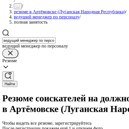
/
/
...
резюме в Артёмовске (Луганская Народная Республика)
/
ведущий менеджер по персоналу
/
полная занятость
ведущий менеджер по персоналу
Резюме
Найти
Резюме соискателей на должн
в Артёмовске (Луганская Нар
Чтобы видеть все резюме, зарегистрируйтесь
После регистрации покажем ещё 1 и откроем фото