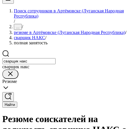
Поиск сотрудников в Артёмовске (Луганская Народная
Республика)
/
/
...
резюме в Артёмовске (Луганская Народная Республика)
/
сварщик НАКС
/
полная занятость
сварщик накс
Резюме
Найти
Резюме соискателей на