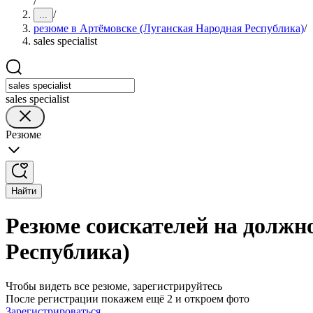
/
/
...
резюме в Артёмовске (Луганская Народная Республика)
/
sales specialist
sales specialist
Резюме
Найти
Резюме соискателей на должнос
Республика)
Чтобы видеть все резюме, зарегистрируйтесь
После регистрации покажем ещё 2 и откроем фото
Зарегистрироваться