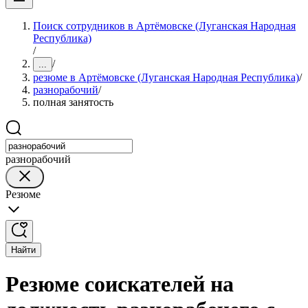
Поиск сотрудников в Артёмовске (Луганская Народная
Республика)
/
/
...
резюме в Артёмовске (Луганская Народная Республика)
/
разнорабочий
/
полная занятость
разнорабочий
Резюме
Найти
Резюме соискателей на