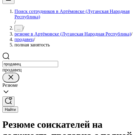
Поиск сотрудников в Артёмовске (Луганская Народная
Республика)
/
/
...
резюме в Артёмовске (Луганская Народная Республика)
/
продавец
/
полная занятость
продавец
Резюме
Найти
Резюме соискателей на