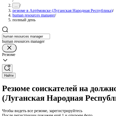
/
/
...
резюме в Артёмовске (Луганская Народная Республика)
/
human resources manager
/
полный день
human resources manager
Резюме
Найти
Резюме соискателей на должно
(Луганская Народная Республ
Чтобы видеть все резюме, зарегистрируйтесь
После регистрации покажем ещё 1 и откроем фото