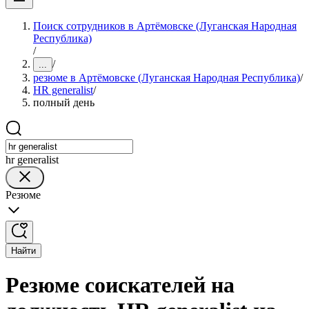
Поиск сотрудников в Артёмовске (Луганская Народная
Республика)
/
/
...
резюме в Артёмовске (Луганская Народная Республика)
/
HR generalist
/
полный день
hr generalist
Резюме
Найти
Резюме соискателей на