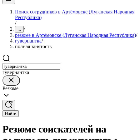
Поиск сотрудников в Артёмовске (Луганская Народная
Республика)
/
/
...
резюме в Артёмовске (Луганская Народная Республика)
/
гувернантка
/
полная занятость
гувернантка
Резюме
Найти
Резюме соискателей на