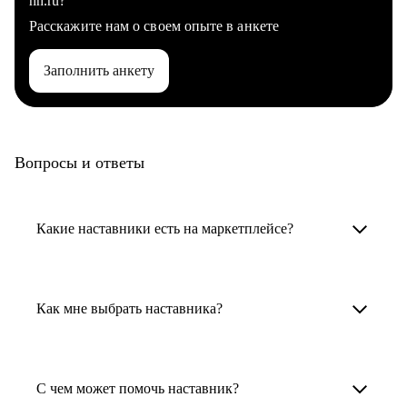
hh.ru?
Расскажите нам о своем опыте в анкете
Заполнить анкету
Вопросы и ответы
Какие наставники есть на маркетплейсе?
Карьерные наставники — это HR-
специалисты, карьерные консультанты,
Как мне выбрать наставника?
психологи, резюмерайтеры и менторы.
Умный поиск поможет в три клика выбрать
Менторы работают в ИТ, дизайне, других
наставника для достижения вашей цели.
С чем может помочь наставник?
узкоспециализированных сферах. Они