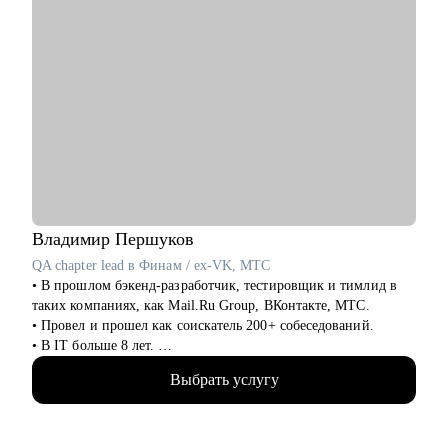
Владимир
Першуков
QA chapter lead в Финам / ex-VK, МТС
• В прошлом бэкенд-разработчик, тестировщик и тимлид в
таких компаниях, как Mail.Ru Group, ВКонтакте, МТС.
• Провел и прошел как соискатель 200+ собеседований.
• В IT больше 8 лет.
• Учусь на курсе "Команда" Стратоплана в продвинутой
Выбрать услугу
группе.
• Отвечаю за командные процессы и практики.
• Пишу код на python, провожу code review.
• В 2024 году мои команды написали 2500+ тестов на gRPC,