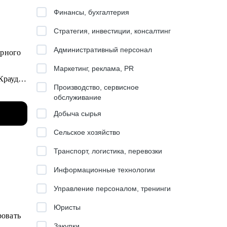
Финансы, бухгалтерия
Стратегия, инвестиции, консалтинг
Административный персонал
Маркетинг, реклама, PR
Крауд),
Производство, сервисное
обслуживание
Добыча сырья
сменить
Сельское хозяйство
Транспорт, логистика, перевозки
Информационные технологии
ом куда
.
Управление персоналом, тренинги
отен
Юристы
ровать
Закупки