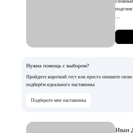
сложные 
уверенн
подгоня
• Психо
(смена п
• Умею 
• Работ
Кому мо
решения
Специал
• 15+ л
• Меди
компани
• Прод
• 2000+
Нужна помощь с выбором?
• Админ
• Образо
• Обслу
Пройдите короткий тест или просто опишите сво
разработ
• Офисн
подберём идеального наставника
функцио
• Домаш
• Руков
• Сфера
Подберите мне наставника
карьерн
• Рабоч
С чем п
Я предл
• Выяви
Иван
к работ
• Сформ