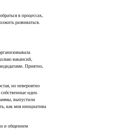
обраться в процессах,
должить развиваться.
 организовывала
колько вакансий,
кандидатами. Приятно,
стая, но невероятно
ь собственные идеи.
раммы, выпустили
ть, как моя инициатива
ми и общением