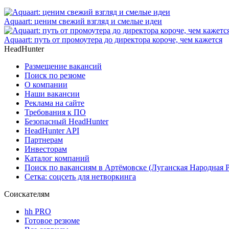
Aquaart: ценим свежий взгляд и смелые идеи
Aquaart: путь от промоутера до директора короче, чем кажется
HeadHunter
Размещение вакансий
Поиск по резюме
О компании
Наши вакансии
Реклама на сайте
Требования к ПО
Безопасный HeadHunter
HeadHunter API
Партнерам
Инвесторам
Каталог компаний
Поиск по вакансиям в Артёмовске (Луганская Народная 
Сетка: соцсеть для нетворкинга
Соискателям
hh PRO
Готовое резюме