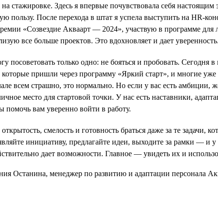
 на стажировке. Здесь я впервые почувствовала себя настоящим э
ую пользу. После перехода в штат я успела выступить на HR-ко
премии «Созвездие Акваарт — 2024», участвую в программе для
лизую все больше проектов. Это вдохновляет и дает уверенность
у посоветовать только одно: не бояться и пробовать. Сегодня в
, которые пришли через программу «Яркий старт», и многие уж
ачале всем страшно, это нормально. Но если у вас есть амбиции, 
ичное место для стартовой точки. У нас есть наставники, адапта
ы помочь вам уверенно войти в работу.
открытость, смелость и готовность браться даже за те задачи, к
ляйте инициативу, предлагайте идеи, выходите за рамки — и у 
йствительно дает возможности. Главное — увидеть их и использо