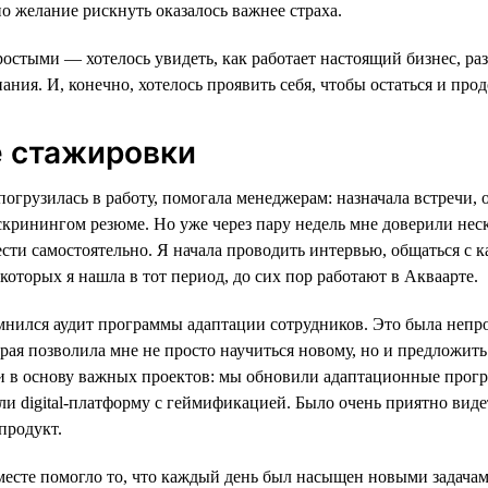
о желание рискнуть оказалось важнее страха.
стыми — хотелось увидеть, как работает настоящий бизнес, раз
ания. И, конечно, хотелось проявить себя, чтобы остаться и про
е стажировки
погрузилась в работу, помогала менеджерам: назначала встречи,
скринингом резюме. Но уже через пару недель мне доверили нес
сти самостоятельно. Я начала проводить интервью, общаться с 
 которых я нашла в тот период, до сих пор работают в Акваарте.
мнился аудит программы адаптации сотрудников. Это была непро
орая позволила мне не просто научиться новому, но и предложит
ли в основу важных проектов: мы обновили адаптационные прог
ли digital-платформу с геймификацией. Было очень приятно виде
продукт.
месте помогло то, что каждый день был насыщен новыми задача