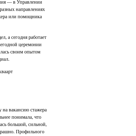
ния — в Управлении
 разных направлениях
ажера или помощника
л, а сегодня работает
жегодной церемонии
илась своим опытом
циал.
у на вакансию стажера
льнее понимала, что
ась большой, сильной,
страшно. Профильного