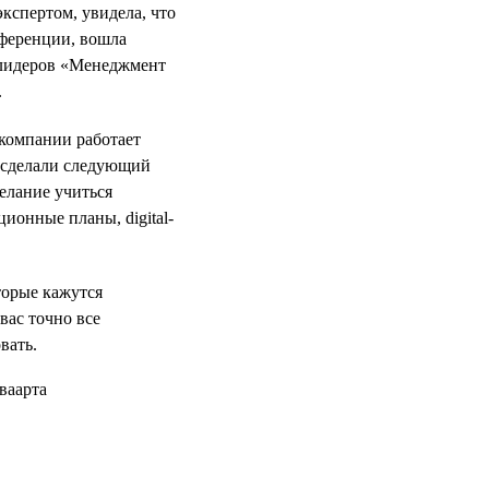
кспертом, увидела, что
нференции, вошла
 лидеров «Менеджмент
.
 компании работает
е сделали следующий
желание учиться
ционные планы, digital-
оторые кажутся
вас точно все
вать.