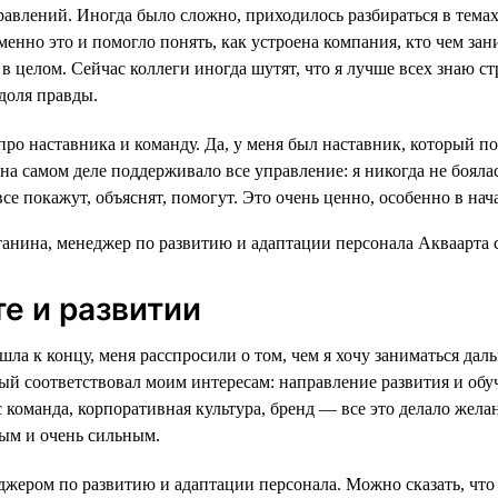
равлений. Иногда было сложно, приходилось разбираться в темах
енно это и помогло понять, как устроена компания, кто чем зан
в целом. Сейчас коллеги иногда шутят, что я лучше всех знаю ст
 доля правды.
про наставника и команду. Да, у меня был наставник, который по
на самом деле поддерживало все управление: я никогда не бояла
все покажут, объяснят, помогут. Это очень ценно, особенно в нач
те и развитии
шла к концу, меня расспросили о том, чем я хочу заниматься дал
рый соответствовал моим интересам: направление развития и обу
оманда, корпоративная культура, бренд — все это делало желан
ым и очень сильным.
джером по развитию и адаптации персонала. Можно сказать, что