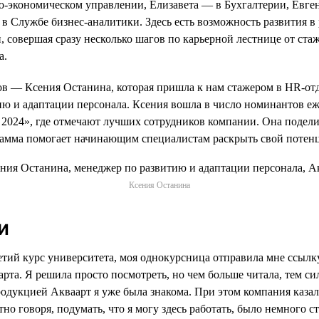
-экономическом управлении, Елизавета — в Бухгалтерии, Евге
в Службе бизнес-аналитики. Здесь есть возможность развития в
, совершая сразу несколько шагов по карьерной лестнице от ст
а.
в — Ксения Останина, которая пришла к нам стажером в HR-отде
ию и адаптации персонала. Ксения вошла в число номинантов е
2024», где отмечают лучших сотрудников компании. Она подел
грамма помогает начинающим специалистам раскрыть свой потен
Ксения Останина
и
ретий курс университета, моя однокурсница отправила мне ссылк
рта. Я решила просто посмотреть, но чем больше читала, тем си
родукцией Акваарт я уже была знакома. При этом компания казал
тно говоря, подумать, что я могу здесь работать, было немного 