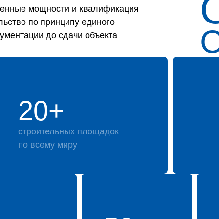
твенные мощности и квалификация
льство по принципу единого
кументации до сдачи объекта
20+
строительных площадок
по всему миру