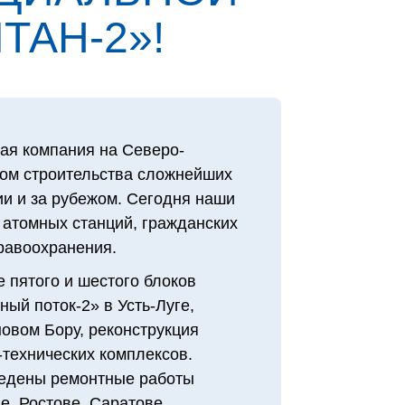
ТАН‑2»!
ая компания на Северо-
том строительства сложнейших
и и за рубежом. Сегодня наши
 атомных станций, гражданских
дравоохранения.
 пятого и шестого блоков
ый поток-2» в Усть-Луге,
овом Бору, реконструкция
технических комплексов.
едены ремонтные работы
е, Ростове, Саратове