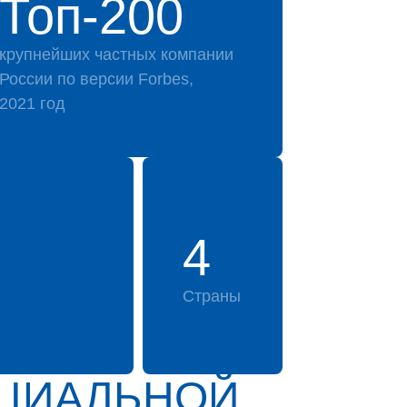
Топ-200
крупнейших частных компании
России по версии Forbes,
2021 год
4
Страны
ИЦИАЛЬНОЙ