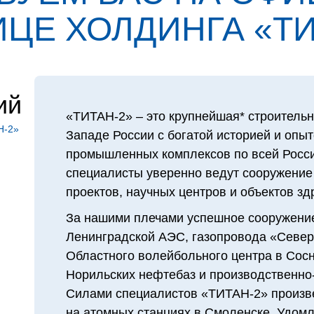
ЦЕ ХОЛДИН­ГА «ТИ
ий
«ТИТАН‑2» – это крупнейшая* строительн
Н‑2»
Западе России с богатой историей и опы
промышленных комплексов по всей Росси
специалисты уверенно ведут сооружение
проектов, научных центров и объектов з
За нашими плечами успешное сооружение
Ленинградской АЭС, газопровода «Северн
Областного волейбольного центра в Сосн
Норильских нефтебаз и производственно-
Силами специалистов «ТИТАН‑2» произв
на атомных станциях в Смоленске, Удомл