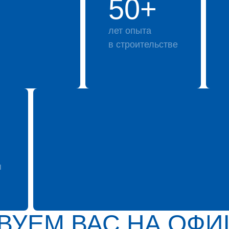
50+
лет опыта
в строительстве
я
ВУЕМ ВАС НА ОФ