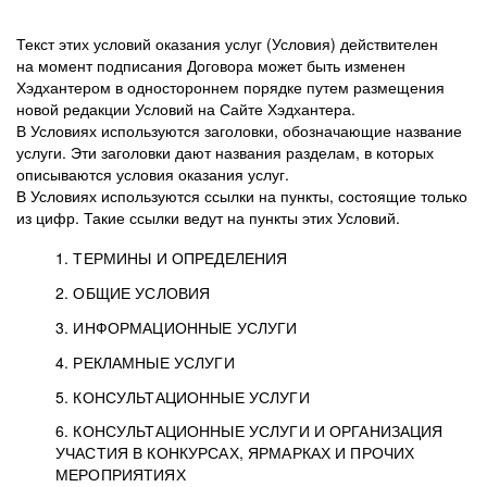
Текст этих условий оказания услуг (Условия) действителен
на момент подписания Договора может быть изменен
Хэдхантером в одностороннем порядке путем размещения
новой редакции Условий на Сайте Хэдхантера.
В Условиях используются заголовки, обозначающие название
услуги. Эти заголовки дают названия разделам, в которых
описываются условия оказания услуг.
В Условиях используются ссылки на пункты, состоящие только
из цифр. Такие ссылки ведут на пункты этих Условий.
1. ТЕРМИНЫ И ОПРЕДЕЛЕНИЯ
2. ОБЩИЕ УСЛОВИЯ
3. ИНФОРМАЦИОННЫЕ УСЛУГИ
1.1. Хэдхантер, или
Хэдхантер, ООО
4. РЕКЛАМНЫЕ УСЛУГИ
HeadHunter, или
«Хэдхантер», ИНН
2.1. Типы и статусы регистрации
5. КОНСУЛЬТАЦИОННЫЕ УСЛУГИ
Исполнитель
7718620740, адрес:
Типы регистрации
3.1. Предоставление доступа к базе данных
2.2. Активация услуг
6. КОНСУЛЬТАЦИОННЫЕ УСЛУГИ И ОРГАНИЗАЦИЯ
125047, г. Москва,
резюме с предложениями Соискателей
Описание и активация
УЧАСТИЯ В КОНКУРСАХ, ЯРМАРКАХ И ПРОЧИХ
2.1.1. Заказчику может быть присвоен один
4.0. Общие условия оказания рекламных услуг
внутригородская
о трудоустройстве с возможностью просмотра
МЕРОПРИЯТИЯХ
из Типов регистраций.
территория
4.0.1. Хэдхантер оказывает Заказчику услугу