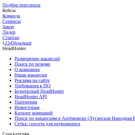
Подбор персонала
Кейсы
Команда
Сервисы
Закон
Лидер
Стартап
1
2
3
4
5
6
дальше
HeadHunter
Размещение вакансий
Поиск по резюме
О компании
Наши вакансии
Реклама на сайте
Требования к ПО
Безопасный HeadHunter
HeadHunter API
Партнерам
Инвесторам
Каталог компаний
Поиск по вакансиям в Артёмовске (Луганская Народная 
Сетка: соцсеть для нетворкинга
Соискателям