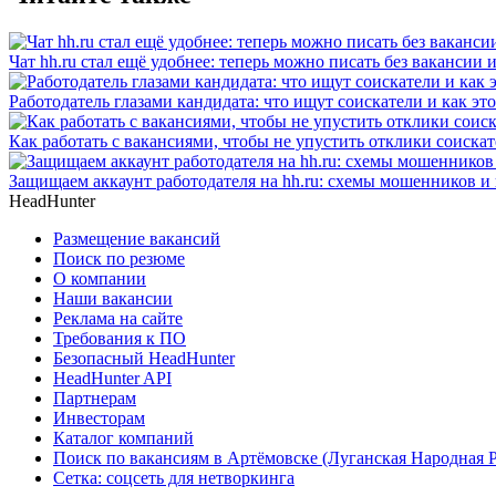
Чат hh.ru стал ещё удобнее: теперь можно писать без вакансии 
Работодатель глазами кандидата: что ищут соискатели и как эт
Как работать с вакансиями, чтобы не упустить отклики соиска
Защищаем аккаунт работодателя на hh.ru: схемы мошенников и 
HeadHunter
Размещение вакансий
Поиск по резюме
О компании
Наши вакансии
Реклама на сайте
Требования к ПО
Безопасный HeadHunter
HeadHunter API
Партнерам
Инвесторам
Каталог компаний
Поиск по вакансиям в Артёмовске (Луганская Народная 
Сетка: соцсеть для нетворкинга