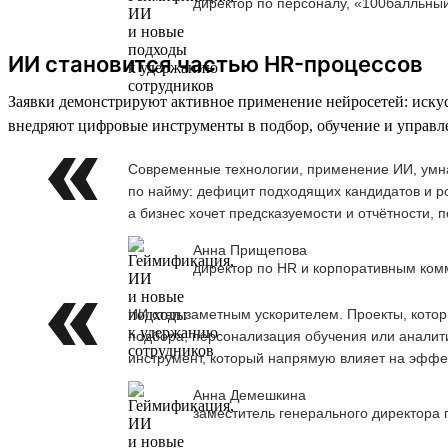
директор по персоналу, «100балльны
ИИ становится частью HR-процессов
Заявки демонстрируют активное применение нейросетей: иску
внедряют цифровые инструменты в подбор, обучение и управл
Современные технологии, применение ИИ, умна
по найму: дефицит подходящих кандидатов и ро
а бизнес хочет предсказуемости и отчётности,
Анна Прищепова
директор по HR и корпоративным ком
ИИ стал заметным ускорителем. Проекты, кото
подбора, персонализация обучения или аналити
инструмент, который напрямую влияет на эффе
Анна Демешкина
заместитель генерального директора