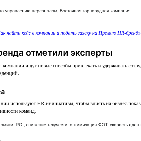
 по управлению персоналом, Восточная горнорудная компания
ак найти кейс в компании и подать заявку на Премию HR-бренд»
ренда отметили эксперты
д: компании ищут новые способы привлекать и удерживать сотр
нденций.
са
ний используют HR-инициативы, чтобы влиять на бизнес-показа
тивности команд.
номики: ROI, снижение текучести, оптимизация ФОТ, скорость ада