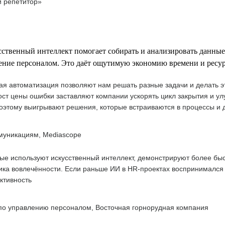
й репетитор»
сственный интеллект помогает собирать и анализировать данны
ение персоналом. Это даёт ощутимую экономию времени и ресур
я автоматизация позволяют нам решать разные задачи и делать эт
ст цены ошибки заставляют компании ускорять цикл закрытия и ул
 поэтому выигрывают решения, которые встраиваются в процессы и
муникациям, Mediascope
рые используют искусственный интеллект, демонстрируют более бы
ка вовлечённости. Если раньше ИИ в HR-проектах воспринимался ка
ктивность
 по управлению персоналом, Восточная горнорудная компания