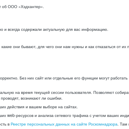
ет об ООО «Хэдхантер».
но и всегда содержали актуальную для вас информацию.
акие они бывают, для чего они нам нужны и как отказаться от их 
рректно. Без них сайт или отдельные его функции могут работат
альную на время текущей сессии пользователя. Позволяют собира
 проводят, возникают ли ошибки.
их действия и вашем выборе на сайтах.
х web-ресурсов и анализа сетевого трафика с учетом ваших инд
есть в
Реестре персональных данных на сайте Роскомнадзора
. Там