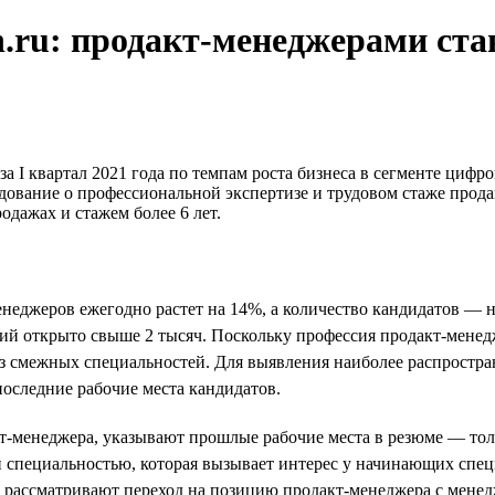
hh.ru: продакт-менеджерами с
за I квартал 2021 года по темпам роста бизнеса в сегменте ци
ование о профессиональной экспертизе и трудовом стаже продак
дажах и стажем более 6 лет.
-менеджеров ежегодно растет на 14%, а количество кандидатов —
ансий открыто свыше 2 тысяч. Поскольку профессия продакт-мене
 смежных специальностей. Для выявления наиболее распростра
последние рабочие места кандидатов.
т-менеджера, указывают прошлые рабочие места в резюме — толь
специальностью, которая вызывает интерес у начинающих специа
 рассматривают переход на позицию продакт-менеджера с менед