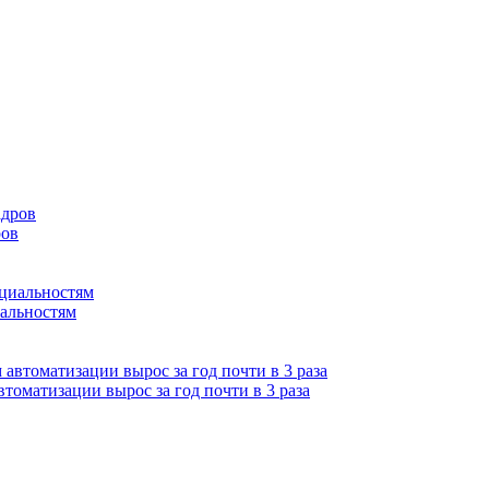
ров
иальностям
томатизации вырос за год почти в 3 раза