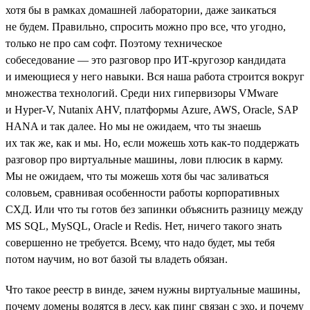
хотя бы в рамках домашней лаборатории, даже заикаться
не будем. Правильно, спросить можно про все, что угодно,
только не про сам софт. Поэтому техническое
собеседование — это разговор про ИТ-кругозор кандидата
и имеющиеся у него навыки. Вся наша работа строится вокруг
множества технологий. Среди них гипервизоры VMware
и Hyper-V, Nutanix AHV, платформы Azure, AWS, Oracle, SAP
HANA и так далее. Но мы не ожидаем, что ты знаешь
их так же, как и мы. Но, если можешь хоть как-то поддержать
разговор про виртуальные машины, лови плюсик в карму.
Мы не ожидаем, что ты можешь хотя бы час заливаться
соловьем, сравнивая особенности работы корпоративных
СХД. Или что ты готов без запинки объяснить разницу между
MS SQL, MySQL, Oracle и Redis. Нет, ничего такого знать
совершенно не требуется. Всему, что надо будет, мы тебя
потом научим, но вот базой ты владеть обязан.
Что такое реестр в винде, зачем нужны виртуальные машины,
почему домены водятся в лесу, как пинг связан с эхо, и почему